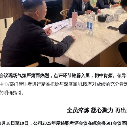
会议
现场气氛严肃而热烈，点评环节鞭辟入里，切中肯綮
。
领导
中心
/
部门管理者进行精准把脉与深度赋能
,
既有对成绩的充分肯
的明确指引。
全员淬炼
凝心聚力
再出
3月18日至19日，公司2025年度述职考评会议在综合楼501会议