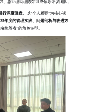
强、总经理助理陈荣组成
领导
评议团队
。
进行深度
复盘
。
以
“个人履职”为核心视
025年度的管理实践、问题剖析与改进方
战略统筹者”的角色转型。