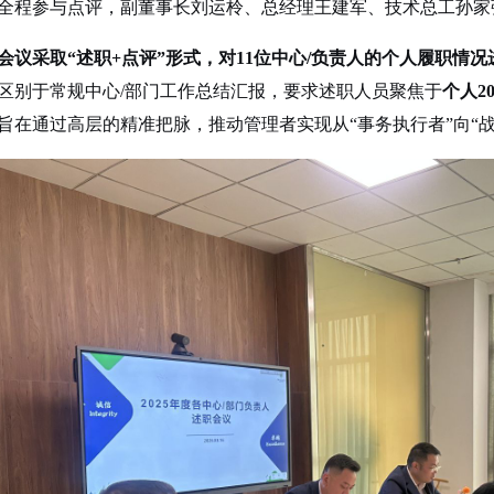
全程参与点评，副董事长刘运柃、总经理王建军、技术总工孙家
会议采取
“述职+点评”形式
，
对
11位
中心
/
负责人的
个人
履职情况
区别于常规
中心
/
部门工作总结汇报，要求述职人员聚焦
于
个人
2
旨在通过高层的精准把脉，推动管理者实现从
“事务执行者”向“