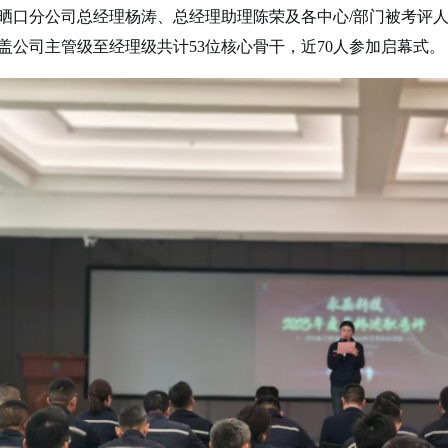
晒口分公司总经理杨涛、总经理助理陈荣及各中心
/部门被考评
盖公司主管级至经理级共计53位核心骨干，近70人参加启幕式。