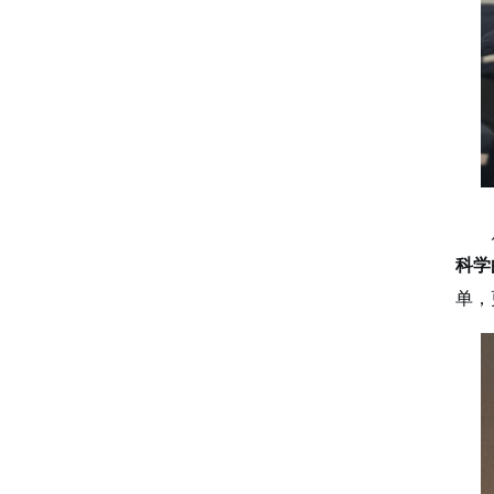
科学
单，