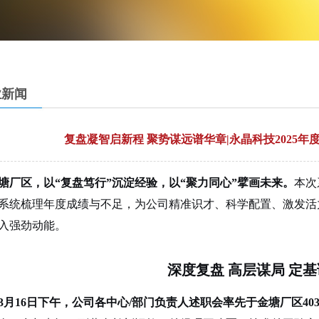
业新闻
复盘凝智启新程 聚势谋远谱华章|永晶科技2025
塘厂区，以“复盘笃行”沉淀经验，以“聚力同心”擘画未来。
本次
系统梳理年度成绩与不足，为公司精准识才、科学配置、激发活
入强劲动能。
深度复盘
高
层
谋局
定基
3月16日下午，
公司
各中心
/部门负责人述职会率先于金塘厂区40