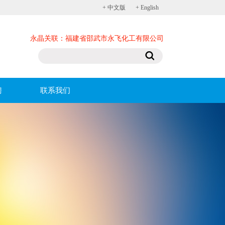
+ 中文版
+ English
永晶关联：
福建省邵武市永飞化工有限公司
聘
联系我们