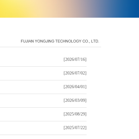
[2026/07/16]
[2026/07/02]
[2026/04/01]
[2026/03/09]
[2025/08/29]
[2025/07/22]