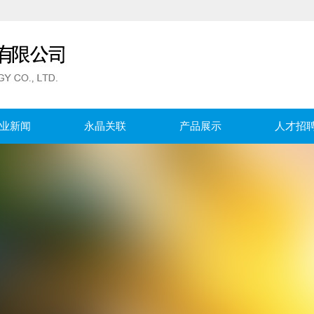
业新闻
永晶关联
产品展示
人才招