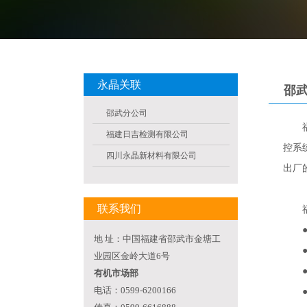
永晶关联
邵
邵武分公司
福建
福建日吉检测有限公司
控系
四川永晶新材料有限公司
出厂
联系我们
福
●
地 址：中国福建省邵武市金塘工
●试
业园区金岭大道6号
●
有机市场部
电话：0599-6200166
●氟